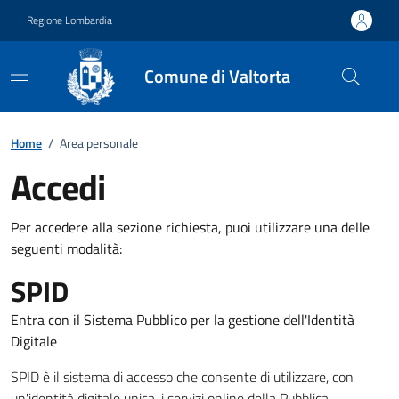
Vai ai contenuti
Vai al footer
Regione Lombardia
Comune di Valtorta
Home
/
Area personale
Accedi
Per accedere alla sezione richiesta, puoi utilizzare una delle
seguenti modalità:
SPID
Entra con il Sistema Pubblico per la gestione dell'Identità
Digitale
SPID è il sistema di accesso che consente di utilizzare, con
un'identità digitale unica, i servizi online della Pubblica