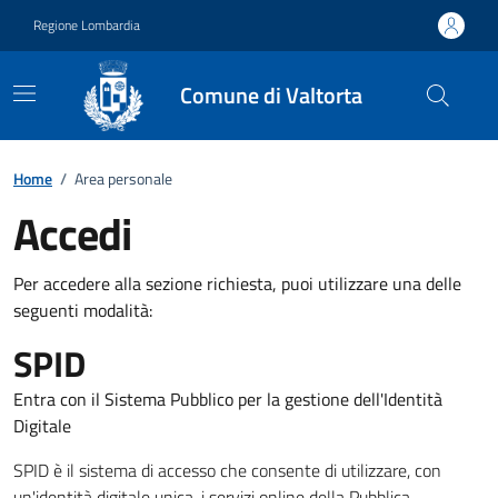
Vai ai contenuti
Vai al footer
Regione Lombardia
Comune di Valtorta
Home
/
Area personale
Accedi
Per accedere alla sezione richiesta, puoi utilizzare una delle
seguenti modalità:
SPID
Entra con il Sistema Pubblico per la gestione dell'Identità
Digitale
SPID è il sistema di accesso che consente di utilizzare, con
un'identità digitale unica, i servizi online della Pubblica