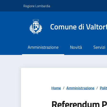
Vai ai contenuti
Vai al footer
Regione Lombardia
Comune di Valtor
Amministrazione
Novità
Servizi
Home
/
Amministrazione
/
Polit
Referendum P