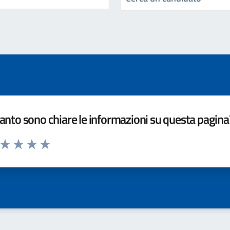
nto sono chiare le informazioni su questa pagina
a da 1 a 5 stelle la pagina
ta 1 stelle su 5
Valuta 2 stelle su 5
Valuta 3 stelle su 5
Valuta 4 stelle su 5
Valuta 5 stelle su 5