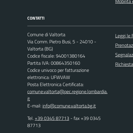
Mobilità 
CONTATTI
Comune di Valtorta
Leggi le
Via Comm. Pietro Busi, 5 - 24010 -
Prenota
Valtorta (BG)
Segnalazi
Codice fiscale: 94001380164
Partita IVA: 00864350160
Richiesta
Codice univoco per fatturazione
elettronica: UFWVAW
Posta Elettronica Certificata:
comune.valtorta@pec.regione.lombardia.
it
E-mail:
info@comune.valtorta.bg.it
Tel.
+39 0345 87713
- fax +39 0345
87713