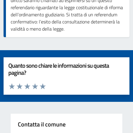
diritto saranno chiamati ad esprimersi su un quesito
referendario riguardante la legge costituzionale di riforma
dell’ordinamento giudiziario. Si tratta di un referendum
confermativo: l’esito della consultazione determinerà la
validità o meno della legge.
Quanto sono chiare le informazioni su questa
pagina?
Valuta da 1 a 5 stelle la pagina
Valuta 1 stelle su 5
Valuta 2 stelle su 5
Valuta 3 stelle su 5
Valuta 4 stelle su 5
Valuta 5 stelle su 5
Contatta il comune