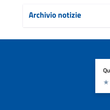
Archivio notizie
Qua
Valut
Valu