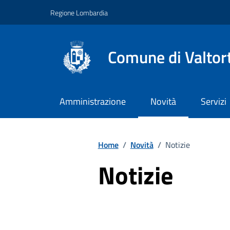
Vai ai contenuti
Vai al footer
Regione Lombardia
Comune di Valtor
Amministrazione
Novità
Servizi
Home
/
Novità
/
Notizie
Notizie