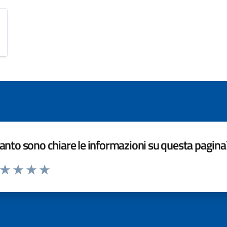
nto sono chiare le informazioni su questa pagina
a da 1 a 5 stelle la pagina
ta 1 stelle su 5
Valuta 2 stelle su 5
Valuta 3 stelle su 5
Valuta 4 stelle su 5
Valuta 5 stelle su 5