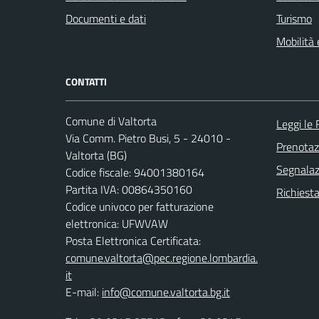
Documenti e dati
Turismo
Mobilità 
CONTATTI
Comune di Valtorta
Leggi le
Via Comm. Pietro Busi, 5 - 24010 -
Prenota
Valtorta (BG)
Segnalazi
Codice fiscale: 94001380164
Partita IVA: 00864350160
Richiesta
Codice univoco per fatturazione
elettronica: UFWVAW
Posta Elettronica Certificata:
comune.valtorta@pec.regione.lombardia.
it
E-mail:
info@comune.valtorta.bg.it