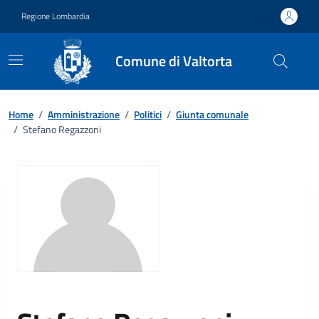
Vai ai contenuti
Vai al footer
Regione Lombardia
Comune di Valtorta
Home
/
Amministrazione
/
Politici
/
Giunta comunale
/
Stefano Regazzoni