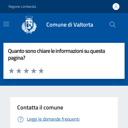
Vai ai contenuti
Vai al footer
Regione Lombardia
Comune di Valtorta
Quanto sono chiare le informazioni su questa
pagina?
Valuta da 1 a 5 stelle la pagina
Valuta 1 stelle su 5
Valuta 2 stelle su 5
Valuta 3 stelle su 5
Valuta 4 stelle su 5
Valuta 5 stelle su 5
Contatta il comune
Leggi le domande frequenti