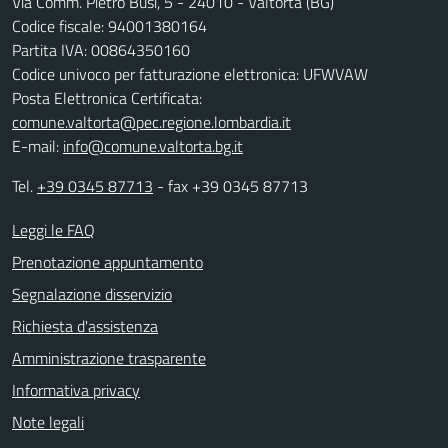
Via Comm. Pietro Busi, 5 - 24010 - Valtorta (BG)
Codice fiscale: 94001380164
Partita IVA: 00864350160
Codice univoco per fatturazione elettronica: UFWVAW
Posta Elettronica Certificata:
comune.valtorta@pec.regione.lombardia.it
E-mail:
info@comune.valtorta.bg.it
Tel.
+39 0345 87713
- fax +39 0345 87713
Leggi le FAQ
Prenotazione appuntamento
Segnalazione disservizio
Richiesta d'assistenza
Amministrazione trasparente
Informativa privacy
Note legali