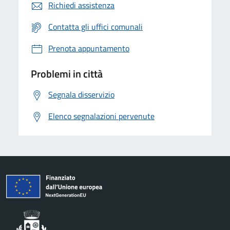
Richiedi assistenza
Contatta gli uffici comunali
Prenota appuntamento
Problemi in città
Segnala disservizio
Elenco segnalazioni pervenute