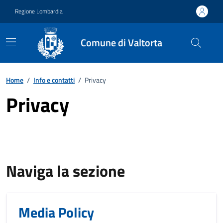
Vai ai contenuti
Vai al footer
Regione Lombardia
Comune di Valtorta
Home
/
Info e contatti
/
Privacy
Privacy
Naviga la sezione
Media Policy