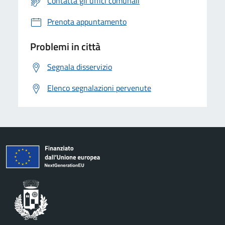
Contatta gli uffici comunali
Prenota appuntamento
Problemi in città
Segnala disservizio
Elenco segnalazioni pervenute