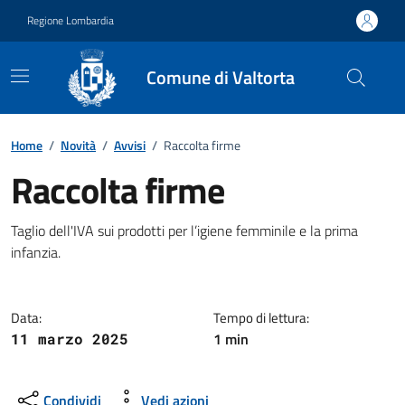
Vai ai contenuti
Vai al footer
Regione Lombardia
Comune di Valtorta
Home
/
Novità
/
Avvisi
/
Raccolta firme
Raccolta firme
Dettagli della notizia
Taglio dell'IVA sui prodotti per l’igiene femminile e la prima
infanzia.
Data:
Tempo di lettura:
1 min
11 marzo 2025
Condividi
Vedi azioni