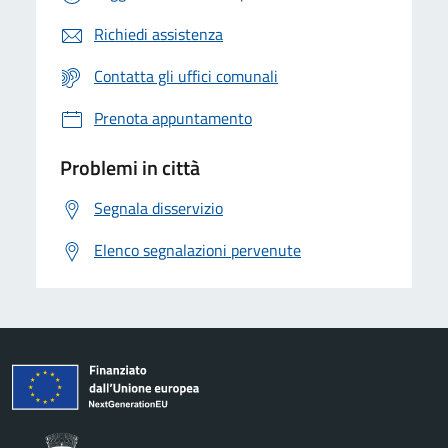
Richiedi assistenza
Contatta gli uffici comunali
Prenota appuntamento
Problemi in città
Segnala disservizio
Elenco segnalazioni pervenute