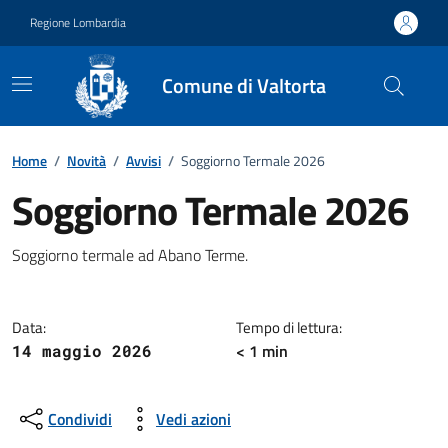
Vai ai contenuti
Vai al footer
Regione Lombardia
Comune di Valtorta
Home
/
Novità
/
Avvisi
/
Soggiorno Termale 2026
Soggiorno Termale 2026
Dettagli della notizia
Soggiorno termale ad Abano Terme.
Data:
Tempo di lettura:
< 1 min
14 maggio 2026
Condividi
Vedi azioni