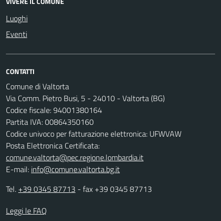
VIVERE IL COMUNE
Luoghi
Eventi
CONTATTI
Comune di Valtorta
Via Comm. Pietro Busi, 5 - 24010 - Valtorta (BG)
Codice fiscale: 94001380164
Partita IVA: 00864350160
Codice univoco per fatturazione elettronica: UFWVAW
Posta Elettronica Certificata:
comune.valtorta@pec.regione.lombardia.it
E-mail:
info@comune.valtorta.bg.it
Tel.
+39 0345 87713
- fax +39 0345 87713
Leggi le FAQ