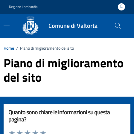
Vai ai contenuti
Vai al footer
Regione Lombardia
Comune di Valtorta
Home
/
Piano di miglioramento del sito
Piano di miglioramento
del sito
Quanto sono chiare le informazioni su questa
pagina?
Valuta da 1 a 5 stelle la pagina