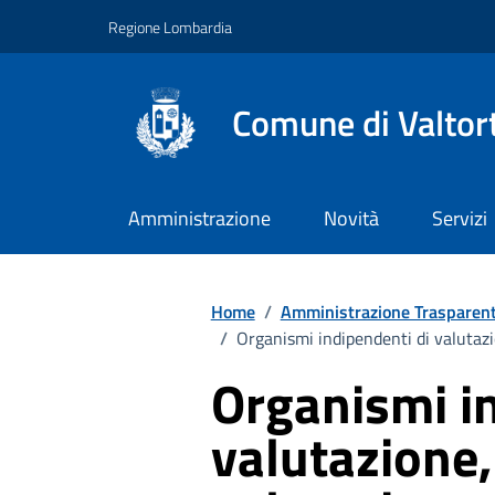
Vai ai contenuti
Vai al footer
Regione Lombardia
Comune di Valtor
Amministrazione
Novità
Servizi
Home
/
Amministrazione Trasparen
/
Organismi indipendenti di valutazi
Organismi in
valutazione,