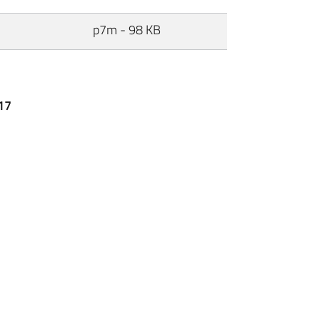
p7m - 98 KB
017