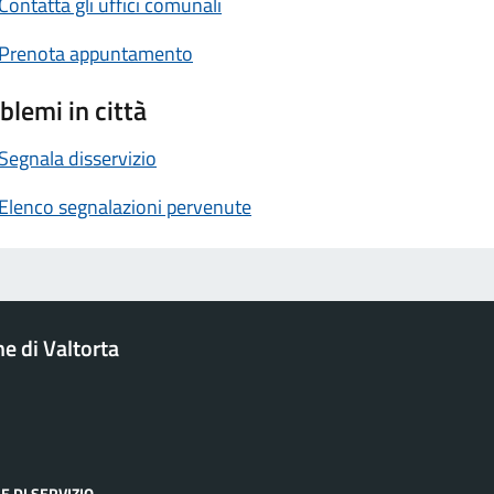
Contatta gli uffici comunali
Prenota appuntamento
blemi in città
Segnala disservizio
Elenco segnalazioni pervenute
 di Valtorta
E DI SERVIZIO