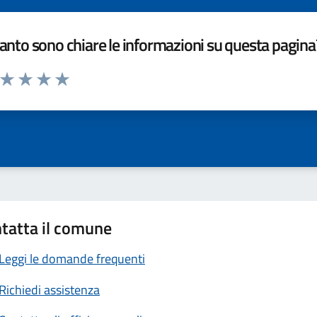
nto sono chiare le informazioni su questa pagina
a da 1 a 5 stelle la pagina
ta 1 stelle su 5
Valuta 2 stelle su 5
Valuta 3 stelle su 5
Valuta 4 stelle su 5
Valuta 5 stelle su 5
tatta il comune
Leggi le domande frequenti
Richiedi assistenza