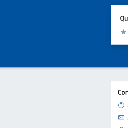
Qua
Valut
Valu
Con